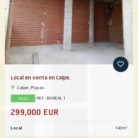
Previous
Local en venta en Calpe.
Calpe, Playas
REF.: BOREAL 1
Venta
299,000 EUR
Local
143
m²