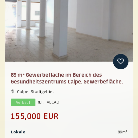
Previous
89 m² Gewerbefläche im Bereich des
Gesundheitszentrums Calpe. Gewerbefläche.
Calpe, Stadtgebiet
REF.: VLCAD
Verkauf
155,000 EUR
Lokale
89
m²