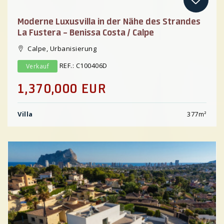
Moderne Luxusvilla in der Nähe des Strandes
La Fustera – Benissa Costa / Calpe
Calpe, Urbanisierung
REF.: C100406D
Verkauf
1,370,000 EUR
Villa
377
m²
Previous