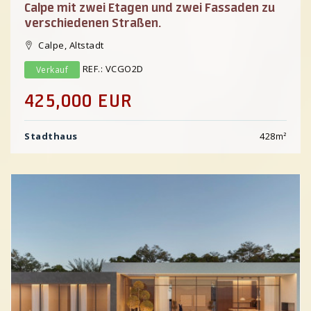
Calpe mit zwei Etagen und zwei Fassaden zu
verschiedenen Straßen.
Calpe, Altstadt
REF.: VCGO2D
Verkauf
425,000 EUR
Stadthaus
428
m²
Previous