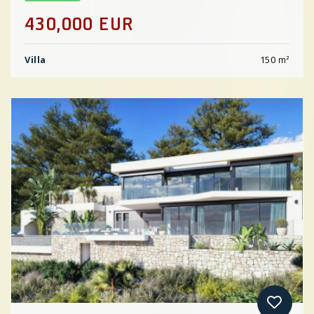
430,000 EUR
Villa
150
m²
Previous