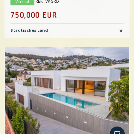
REF.: VPGRD
Verkauf
750,000 EUR
Städtisches Land
m²
Previous