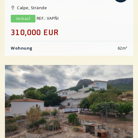
Calpe, Strände
REF.: VAPÑI
Verkauf
310,000 EUR
Wohnung
62
m²
Previous