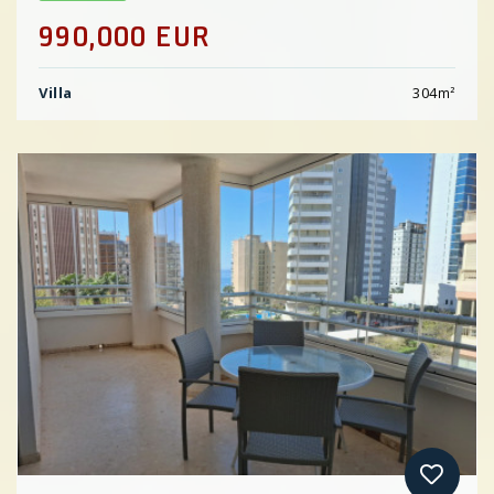
990,000 EUR
Villa
304
m²
Previous