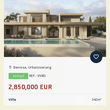
Previous
Benissa, Urbanisierung
REF.: VVBD
Verkauf
2,850,000 EUR
Villa
342
m²