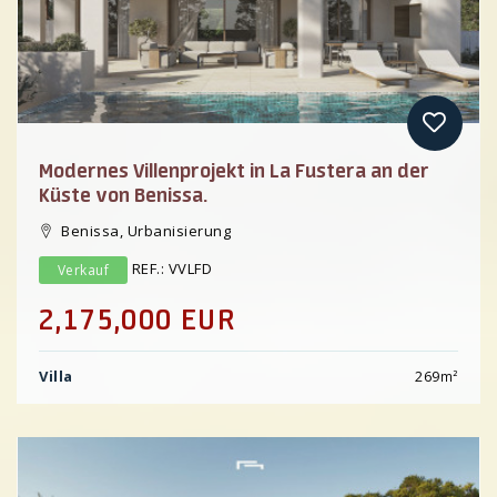
Modernes Villenprojekt in La Fustera an der
Küste von Benissa.
Benissa, Urbanisierung
REF.: VVLFD
Verkauf
2,175,000 EUR
Villa
269
m²