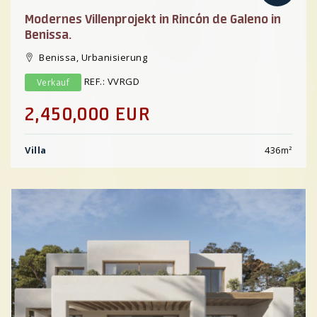
Modernes Villenprojekt in Rincón de Galeno in
Benissa.
Benissa, Urbanisierung
REF.: VVRGD
Verkauf
2,450,000 EUR
Villa
436
m²
Previous