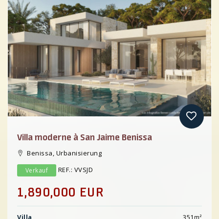
Previous
Villa moderne à San Jaime Benissa
Benissa, Urbanisierung
REF.: VVSJD
Verkauf
1,890,000 EUR
Villa
351
m²